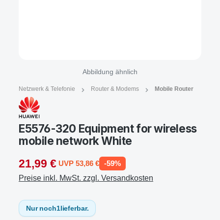
Abbildung ähnlich
Netzwerk & Telefonie
Router & Modems
Mobile Router
E5576-320 Equipment for wireless
mobile network White
21,99 €
UVP 53,86 €
-59%
Preise inkl. MwSt. zzgl. Versandkosten
Nur noch
1
lieferbar.