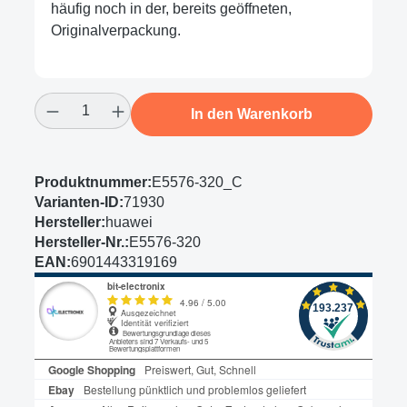
häufig noch in der, bereits geöffneten,
Originalverpackung.
Produkt Anzahl: Gib den gewünschten Wert
In den Warenkorb
Produktnummer:
E5576-320_C
Varianten-ID:
71930
Hersteller:
huawei
Hersteller-Nr.:
E5576-320
EAN:
6901443319169