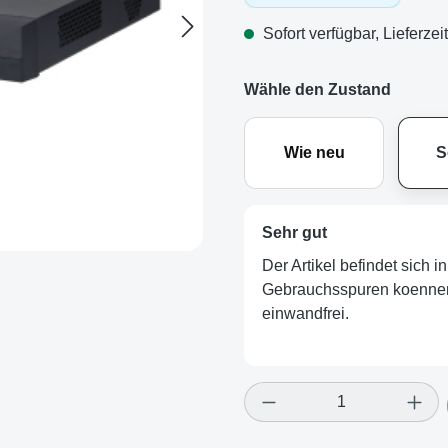
Sofort verfügbar, Lieferzei
Wähle den Zustand
Wie neu
S
Sehr gut
Der Artikel befindet sich 
Gebrauchsspuren koennen v
einwandfrei.
Produkt Anzahl: Gi