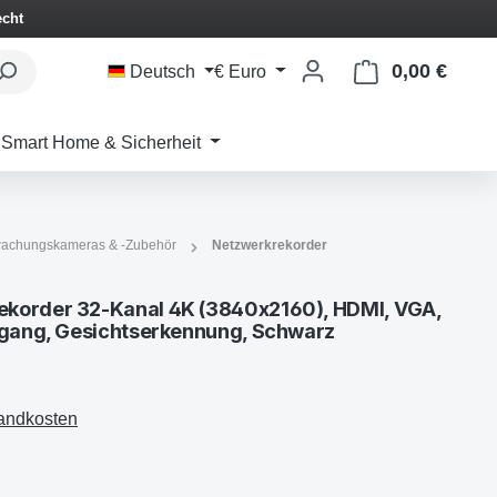
echt
0,00 €
Waren
Deutsch
€
Euro
Smart Home & Sicherheit
achungskameras & -Zubehör
Netzwerkrekorder
korder 32-Kanal 4K (3840x2160), HDMI, VGA,
ngang, Gesichtserkennung, Schwarz
sandkosten