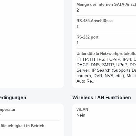
Menge der internen SATA-Ansc
2
RS-485-Anschlüsse
1
RS-232 port
1
Unterstützte Netzwerkprotokoll
HTTP; HTTPS; TCP/IP; IPv4; 
DHCP; DNS; SMTP; UPnP; DD
Server; IP Search (Supports D
camera, DVR, NVS, etc.); Multi
Auto Re...
edingungen
Wireless LAN Funktionen
mperatur
WLAN
C
Nein
ftfeuchtigkeit in Betrieb