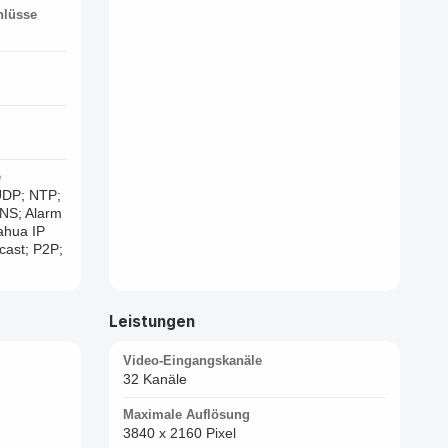
hlüsse
e
UDP; NTP;
NS; Alarm
ahua IP
cast; P2P;
Leistungen
Video-Eingangskanäle
32 Kanäle
Maximale Auflösung
3840 x 2160 Pixel