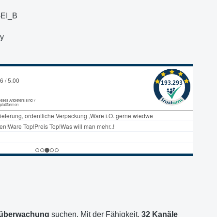
EI_B
y
eoüberwachung
suchen. Mit der Fähigkeit,
32 Kanäle