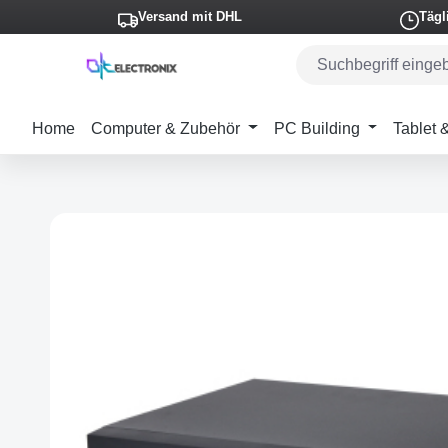
Versand mit DHL
Tägl
m Hauptinhalt springen
Zur Suche springen
Zur Hauptnavigation springen
Home
Computer & Zubehör
PC Building
Tablet
Bildergalerie überspringen