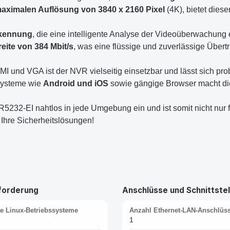
aximalen Auflösung von 3840 x 2160 Pixel
(4K), bietet dies
rkennung
, die eine intelligente Analyse der Videoüberwachung
ite von 384 Mbit/s
, was eine flüssige und zuverlässige Übert
I und VGA ist der NVR vielseitig einsetzbar und lässt sich pro
systeme wie
Android und iOS
sowie gängige Browser macht di
R5232-EI nahtlos in jede Umgebung ein und ist somit nicht nur 
 Ihre Sicherheitslösungen!
forderung
Anschlüsse und Schnittstel
te Linux-Betriebssysteme
Anzahl Ethernet-LAN-Anschlüss
1