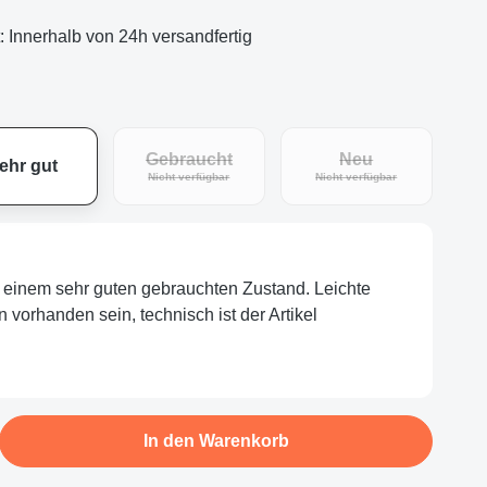
t: Innerhalb von 24h versandfertig
Gebraucht
Neu
ehr gut
(Diese Option ist zurzeit nicht verfügbar.)
(Diese Option ist zu
Nicht verfügbar
Nicht verfügbar
in einem sehr guten gebrauchten Zustand. Leichte
orhanden sein, technisch ist der Artikel
b den gewünschten Wert ein oder benutze d
In den Warenkorb