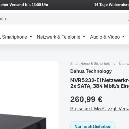
icher Versand bis 13:00 Uhr
14 Tage Widerrufsr
 & Smartphone
Netzwerk & Telefonie
Audio & Video
Smart Home & Sicherheit
Überw
Dahua Technology
NVR5232-EI Netzwerkre
2x SATA, 384 Mbit/s Ei
260,99 €
Preise inkl. MwSt. zzgl. Ver
Nur noch
1
lieferbar.