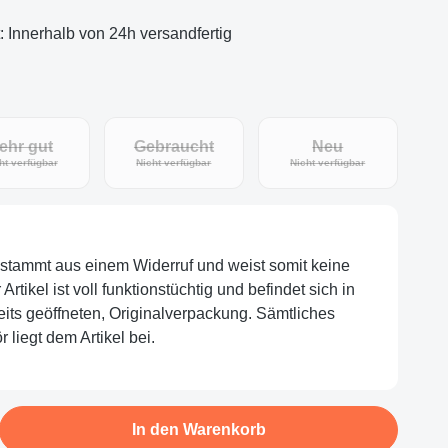
t: Innerhalb von 24h versandfertig
ehr gut
Gebraucht
Neu
(Diese Option ist zurzeit nicht verfügbar.)
(Diese Option ist zurzeit nicht verfügbar.)
(Diese Option ist zu
ht verfügbar
Nicht verfügbar
Nicht verfügbar
l stammt aus einem Widerruf und weist somit keine
tikel ist voll funktionstüchtig und befindet sich in
eits geöffneten, Originalverpackung. Sämtliches
 liegt dem Artikel bei.
b den gewünschten Wert ein oder benutze d
In den Warenkorb