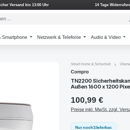
icher Versand bis 13:00 Uhr
14 Tage Widerrufsr
 & Smartphone
Netzwerk & Telefonie
Audio & Video
Smart Home & Sicherheit
Überw
Compro
TN2200 Sicherheitskam
Außen 1600 x 1200 Pix
100,99 €
Preise inkl. MwSt. zzgl. Ver
Nur noch
1
lieferbar.