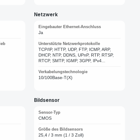
Netzwerk
Eingebauter Ethernet-Anschluss
Ja
ieb
Unterstützte Netzwerkprotokolle
TCP/IP, HTTP, UDP, FTP, ICMP, ARP,
DHCP, NTP, DDNS, UPnP, RTP, RTSP,
RTCP, SMTP, IGMP, 3GPP, IPv4...
Verkabelungstechnologie
10/100Base-T(X)
Bildsensor
Sensor-Typ
CMOS
Größe des Bildsensors
25,4 / 3 mm (1 / 3 Zoll)