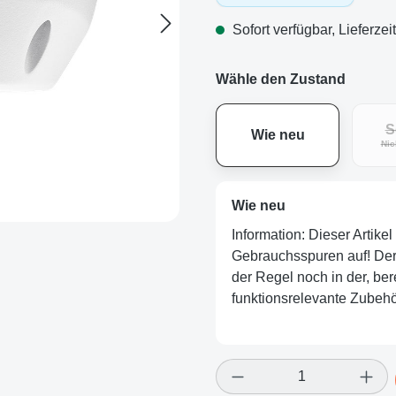
Sofort verfügbar, Lieferzei
Wähle den Zustand
S
Wie neu
Nic
Wie neu
Information: Dieser Artike
Gebrauchsspuren auf! Der Ar
der Regel noch in der, ber
funktionsrelevante Zubehör
Produkt Anzahl: Gi