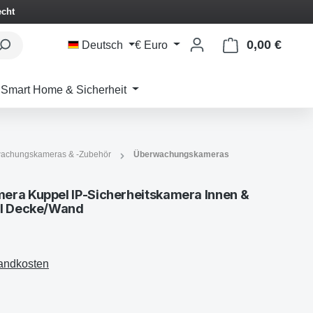
echt
0,00 €
Waren
Deutsch
€
Euro
Smart Home & Sicherheit
achungskameras & -Zubehör
Überwachungskameras
era Kuppel IP-Sicherheitskamera Innen &
el Decke/Wand
sandkosten