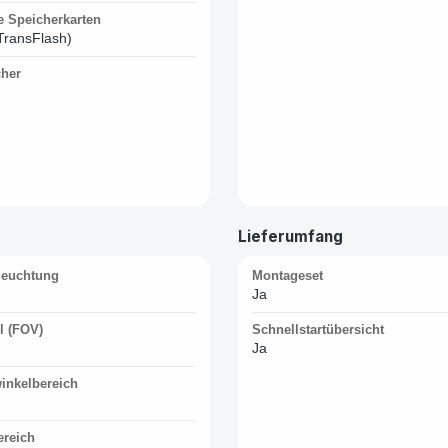
e Speicherkarten
TransFlash)
her
Lieferumfang
leuchtung
Montageset
Ja
l (FOV)
Schnellstartübersicht
Ja
inkelbereich
reich