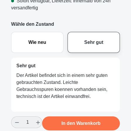
Sofort verfügbar, Lieferzeit: Innerhalb von 24h
versandfertig
Wähle den Zustand
Wie neu
Sehr gut
Sehr gut
Der Artikel befindet sich in einem sehr guten
gebrauchten Zustand. Leichte
Gebrauchsspuren koennen vorhanden sein,
technisch ist der Artikel einwandfrei.
Produkt Anzahl: Gib den gewünschten Wert
In den Warenkorb