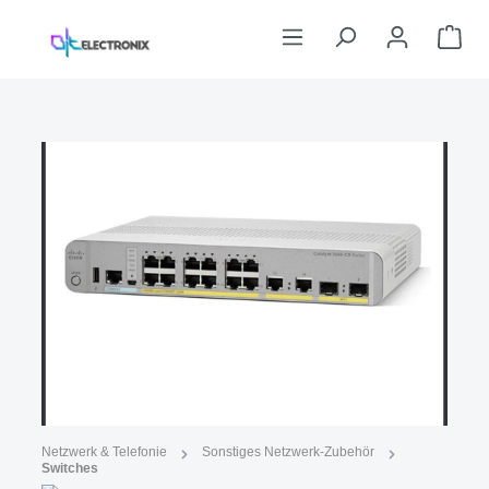
Zum Hauptinhalt springen
War
Bildergalerie überspringen
Abbildung ähnlich
Netzwerk & Telefonie
Sonstiges Netzwerk-Zubehör
Switches