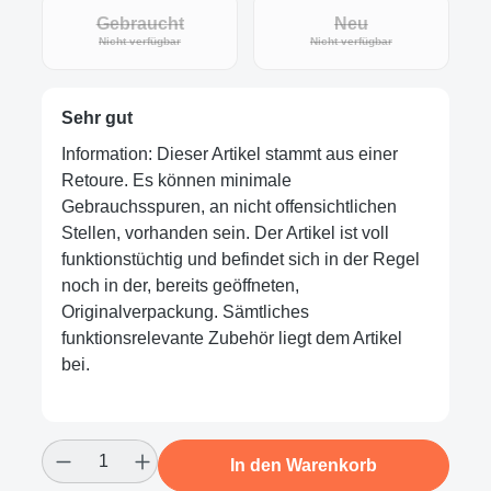
Gebraucht
Neu
(Diese Option ist zurzeit nicht verfügbar.)
(Diese Option ist zur
Nicht verfügbar
Nicht verfügbar
Sehr gut
Information: Dieser Artikel stammt aus einer
Retoure. Es können minimale
Gebrauchsspuren, an nicht offensichtlichen
Stellen, vorhanden sein. Der Artikel ist voll
funktionstüchtig und befindet sich in der Regel
noch in der, bereits geöffneten,
Originalverpackung. Sämtliches
funktionsrelevante Zubehör liegt dem Artikel
bei.
Produkt Anzahl: Gib den gewünschten Wert
In den Warenkorb