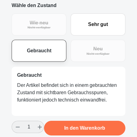
Wähle den Zustand
Wie neu
Sehr gut
(Diese Option ist zurzeit nicht verfügbar.)
Nicht verfügbar
Neu
Gebraucht
(Diese Option ist zur
Nicht verfügbar
Gebraucht
Der Artikel befindet sich in einem gebrauchten
Zustand mit sichtbaren Gebrauchsspuren,
funktioniert jedoch technisch einwandfrei.
Produkt Anzahl: Gib den gewünschten Wert
In den Warenkorb