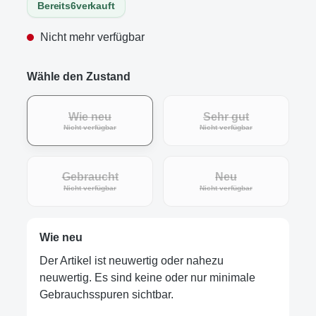
Bereits
6
verkauft
Nicht mehr verfügbar
Wähle den Zustand
Wie neu
Sehr gut
(Diese Option ist zurzeit nicht verfügbar.)
(Diese Option ist zur
Nicht verfügbar
Nicht verfügbar
Gebraucht
Neu
(Diese Option ist zurzeit nicht verfügbar.)
(Diese Option ist zur
Nicht verfügbar
Nicht verfügbar
Wie neu
Der Artikel ist neuwertig oder nahezu
neuwertig. Es sind keine oder nur minimale
Gebrauchsspuren sichtbar.