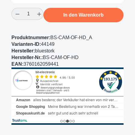
Produkt Anzahl: Gib den gewünschten Wert
In den Warenkorb
Produktnummer:
BS-CAM-OF-HD_A
Varianten-ID:
44149
Hersteller:
bluestork
Hersteller-Nr.:
BS-CAM-OF-HD
EAN:
3760162059441