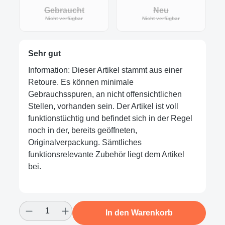
Gebraucht
Neu
(Diese Option ist zurzeit nicht verfügbar.)
(Diese Option ist zur
Nicht verfügbar
Nicht verfügbar
Sehr gut
Information: Dieser Artikel stammt aus einer
Retoure. Es können minimale
Gebrauchsspuren, an nicht offensichtlichen
Stellen, vorhanden sein. Der Artikel ist voll
funktionstüchtig und befindet sich in der Regel
noch in der, bereits geöffneten,
Originalverpackung. Sämtliches
funktionsrelevante Zubehör liegt dem Artikel
bei.
Produkt Anzahl: Gib den gewünschten Wert
In den Warenkorb