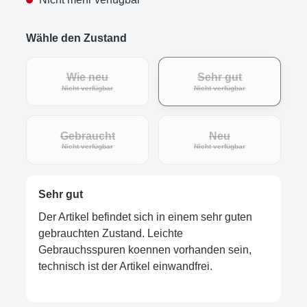
Wähle den Zustand
Wie neu
Sehr gut
(Diese Option ist zurzeit nicht verfügbar.)
(Diese Option ist zur
Nicht verfügbar
Nicht verfügbar
Gebraucht
Neu
(Diese Option ist zurzeit nicht verfügbar.)
(Diese Option ist zur
Nicht verfügbar
Nicht verfügbar
Sehr gut
Der Artikel befindet sich in einem sehr guten
gebrauchten Zustand. Leichte
Gebrauchsspuren koennen vorhanden sein,
technisch ist der Artikel einwandfrei.