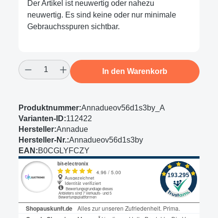
Der Artikel ist neuwertig oder nahezu
neuwertig. Es sind keine oder nur minimale
Gebrauchsspuren sichtbar.
Produkt Anzahl: Gib den gewünschten Wert
In den Warenkorb
Produktnummer:
Annadueov56d1s3by_A
Varianten-ID:
112422
Hersteller:
Annadue
Hersteller-Nr.:
Annadueov56d1s3by
EAN:
B0CGLYFCZY