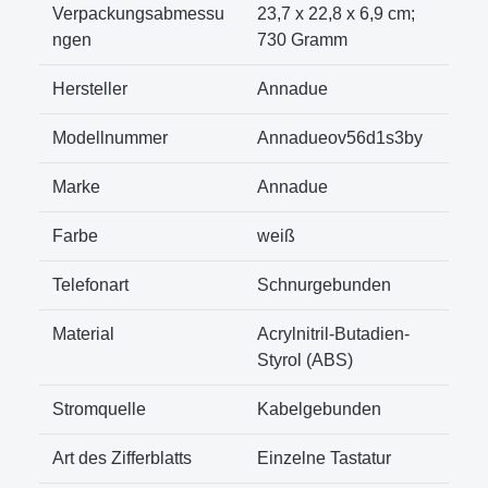
Verpackungsabmessu
23,7 x 22,8 x 6,9 cm;
ngen
730 Gramm
Hersteller
Annadue
Modellnummer
Annadueov56d1s3by
Marke
Annadue
Farbe
weiß
Telefonart
Schnurgebunden
Material
Acrylnitril-Butadien-
Styrol (ABS)
Stromquelle
Kabelgebunden
Art des Zifferblatts
Einzelne Tastatur