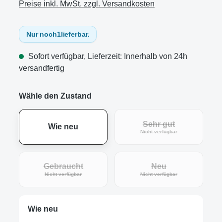
Preise inkl. MwSt. zzgl. Versandkosten
Nur noch
1
lieferbar.
Sofort verfügbar, Lieferzeit: Innerhalb von 24h
versandfertig
Wähle den Zustand
Sehr gut
Wie neu
(Diese Option ist zur
Nicht verfügbar
Gebraucht
Neu
(Diese Option ist zurzeit nicht verfügbar.)
(Diese Option ist zur
Nicht verfügbar
Nicht verfügbar
Wie neu