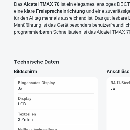
Das
Alcatel TMAX 70
ist ein elegantes, analoges DECT
eine
klare Freisprecheinrichtung
und eine zuverlässi
für den Alltag mehr als ausreichend ist. Das gut lesbare
Menüführung ist das Gerät besonders benutzerfreundlich
programmierbaren Schnelltasten ist das Alcatel TMAX 70 
Technische Daten
Bildschirm
Anschlüsse
Eingebautes Display
RJ-11-Stec
Ja
Ja
Display
LCD
Textzeilen
3 Zeilen
Helligkeitseinstellung