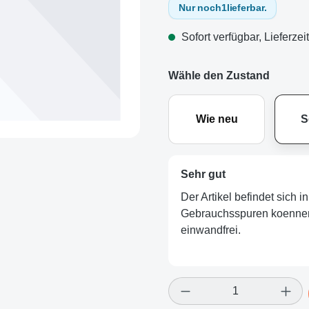
Nur noch
1
lieferbar.
Sofort verfügbar, Lieferzei
Wähle den Zustand
Wie neu
S
Sehr gut
Der Artikel befindet sich 
Gebrauchsspuren koennen v
einwandfrei.
Produkt Anzahl: Gi