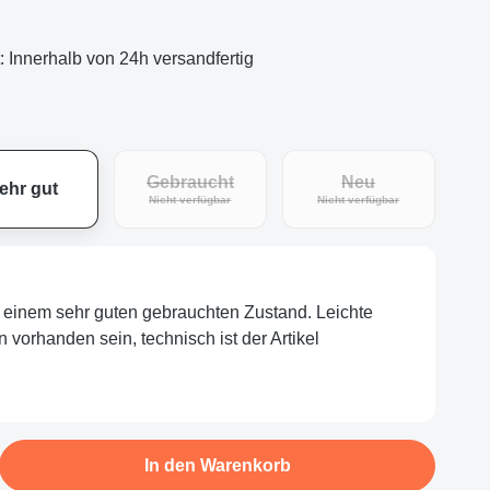
t: Innerhalb von 24h versandfertig
Gebraucht
Neu
ehr gut
(Diese Option ist zurzeit nicht verfügbar.)
(Diese Option ist zu
Nicht verfügbar
Nicht verfügbar
in einem sehr guten gebrauchten Zustand. Leichte
orhanden sein, technisch ist der Artikel
b den gewünschten Wert ein oder benutze d
In den Warenkorb