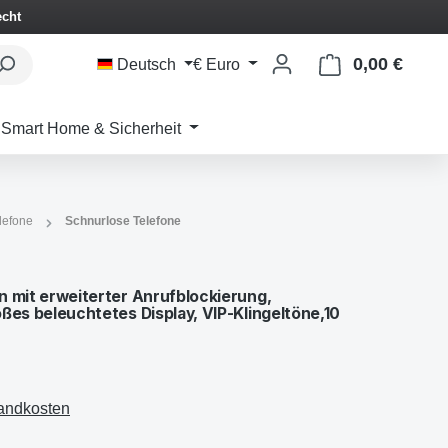
echt
0,00 €
Waren
Deutsch
€
Euro
Smart Home & Sicherheit
lefone
Schnurlose Telefone
n mit erweiterter Anrufblockierung,
ßes beleuchtetes Display, VIP-Klingeltöne,10
sandkosten