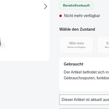
Bereits
9
verkauft
Nicht mehr verfügbar
Wähle den Zustand
Wie neu
S
(Diese Option ist zurz
Nicht verfügbar
Nic
Gebraucht
Der Artikel befindet sich 
Gebrauchsspuren, funktion
Dieser Artikel ist aktuell au