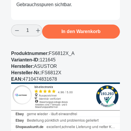
Gebrauchsspuren sichtbar.
Produkt Anzahl: Gib den gewünschten Wert
In den Warenkorb
Produktnummer:
FS6812X_A
Varianten-ID:
121645
Hersteller:
ASUSTOR
Hersteller-Nr.:
FS6812X
EAN:
4710474831678