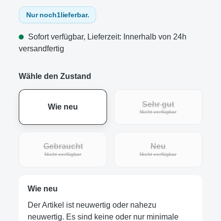
Nur noch
1
lieferbar.
Sofort verfügbar, Lieferzeit: Innerhalb von 24h
versandfertig
Wähle den Zustand
Sehr gut
Wie neu
(Diese Option ist zur
Nicht verfügbar
Gebraucht
Neu
(Diese Option ist zurzeit nicht verfügbar.)
(Diese Option ist zur
Nicht verfügbar
Nicht verfügbar
Wie neu
Der Artikel ist neuwertig oder nahezu
neuwertig. Es sind keine oder nur minimale