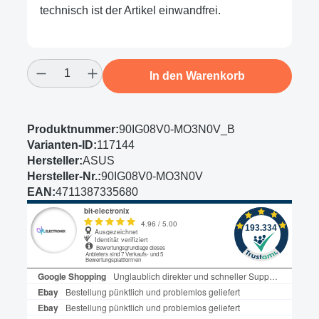
technisch ist der Artikel einwandfrei.
Produkt Anzahl: Gib den gewünschten Wert
In den Warenkorb
Produktnummer:
90IG08V0-MO3N0V_B
Varianten-ID:
117144
Hersteller:
ASUS
Hersteller-Nr.:
90IG08V0-MO3N0V
EAN:
4711387335680