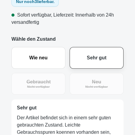
Nur noch
3
lieferbar.
Sofort verfügbar, Lieferzeit: Innerhalb von 24h
versandfertig
Wähle den Zustand
Wie neu
Sehr gut
Gebraucht
Neu
(Diese Option ist zurzeit nicht verfügbar.)
(Diese Option ist zur
Nicht verfügbar
Nicht verfügbar
Sehr gut
Der Artikel befindet sich in einem sehr guten
gebrauchten Zustand. Leichte
Gebrauchsspuren koennen vorhanden sein,