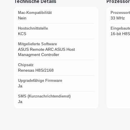
Technische Details
Prozessor
Mac-Kompatibilität
Prozessort
Nein
33 MHz
Hostschnittstelle
Eingebaut
KCS
16-bit H8
Mitgelieferte Software
ASUS Remote ARC ASUS Host
Managment Controller
Chipsatz
Renesas H8S/2168
Upgradefähige Firmware
Ja
SMS (Kurznachrichtendienst)
Ja