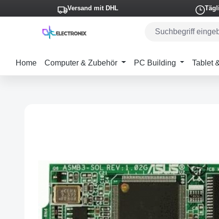
Versand mit DHL
Tägl
m Hauptinhalt springen
Zur Suche springen
Zur Hauptnavigation springen
Home
Computer & Zubehör
PC Building
Tablet
Bildergalerie überspringen