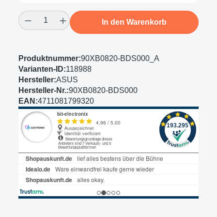
Produkt Anzahl: Gib den gewünschten Wert
In den Warenkorb
Produktnummer:
90XB0820-BDS000_A
Varianten-ID:
118988
Hersteller:
ASUS
Hersteller-Nr.:
90XB0820-BDS000
EAN:
4711081799320