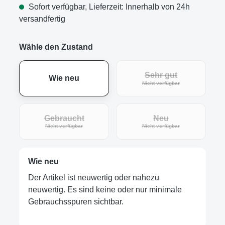
Sofort verfügbar, Lieferzeit: Innerhalb von 24h
versandfertig
Wähle den Zustand
Sehr gut
Wie neu
(Diese Option ist zur
Nicht verfügbar
Gebraucht
Neu
(Diese Option ist zurzeit nicht verfügbar.)
(Diese Option ist zur
Nicht verfügbar
Nicht verfügbar
Wie neu
Der Artikel ist neuwertig oder nahezu
neuwertig. Es sind keine oder nur minimale
Gebrauchsspuren sichtbar.