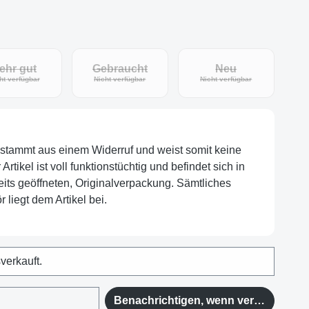
ehr gut
Gebraucht
Neu
eit nicht verfügbar.)
(Diese Option ist zurzeit nicht verfügbar.)
(Diese Option ist zurzeit nicht verfügbar.)
(Diese Option ist zu
ht verfügbar
Nicht verfügbar
Nicht verfügbar
l stammt aus einem Widerruf und weist somit keine
tikel ist voll funktionstüchtig und befindet sich in
eits geöffneten, Originalverpackung. Sämtliches
 liegt dem Artikel bei.
sverkauft.
Benachrichtigen, wenn verfügbar