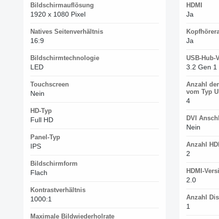
Bildschirmauflösung
HDMI
1920 x 1080 Pixel
Ja
Natives Seitenverhältnis
Kopfhörer
16:9
Ja
Bildschirmtechnologie
USB-Hub-V
LED
3.2 Gen 1 
Touchscreen
Anzahl der
vom Typ 
Nein
4
HD-Typ
DVI Ansch
Full HD
Nein
Panel-Typ
Anzahl HD
IPS
2
Bildschirmform
HDMI-Vers
Flach
2.0
Kontrastverhältnis
Anzahl Di
1000:1
1
Maximale Bildwiederholrate