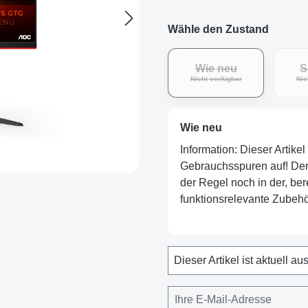
Wähle den Zustand
Wie neu
S
(Diese Option ist zurz
Nicht verfügbar
Nic
Wie neu
Information: Dieser Artike
Gebrauchsspuren auf! Der Ar
der Regel noch in der, ber
funktionsrelevante Zubehör
Dieser Artikel ist aktuell au