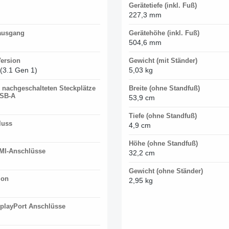
Gerätetiefe (inkl. Fuß)
227,3 mm
ausgang
Gerätehöhe (inkl. Fuß)
504,6 mm
ersion
Gewicht (mit Ständer)
(3.1 Gen 1)
5,03 kg
 nachgeschalteten Steckplätze
Breite (ohne Standfuß)
USB-A
53,9 cm
Tiefe (ohne Standfuß)
luss
4,9 cm
Höhe (ohne Standfuß)
MI-Anschlüsse
32,2 cm
Gewicht (ohne Ständer)
ion
2,95 kg
splayPort Anschlüsse