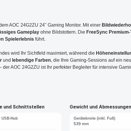
dem AOC 24G2ZU 24" Gaming Monitor. Mit einer
Bildwiederho
lüssiges Gameplay
ohne Bildstottern. Die
FreeSync Premium-
n Spielerlebnis
führt.
es wird Ihr Sichtfeld maximiert, während die
Höheneinstellu
r
und
lebendige Farben
, die Ihre Gaming-Sessions auf ein ne
 der AOC 24G2ZU ist Ihr perfekter Begleiter für intensive Ga
 und Schnittstellen
Gewicht und Abmessunge
er USB-Hub
Gerätebreite (inkl. Fuß)
539 mm