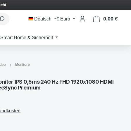
echt
0,00 €
Waren
Deutsch
€
Euro
Smart Home & Sicherheit
ideo
Monitore
nitor IPS 0,5ms 240 Hz FHD 1920x1080 HDMI
reeSync Premium
sandkosten