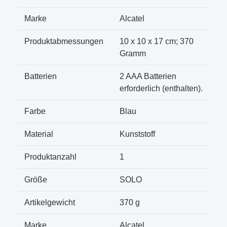
Marke
‎Alcatel
Produktabmessungen
‎10 x 10 x 17 cm; 370
Gramm
Batterien
‎2 AAA Batterien
erforderlich (enthalten).
Farbe
‎Blau
Material
‎Kunststoff
Produktanzahl
‎1
Größe
‎SOLO
Artikelgewicht
‎370 g
Marke
Alcatel