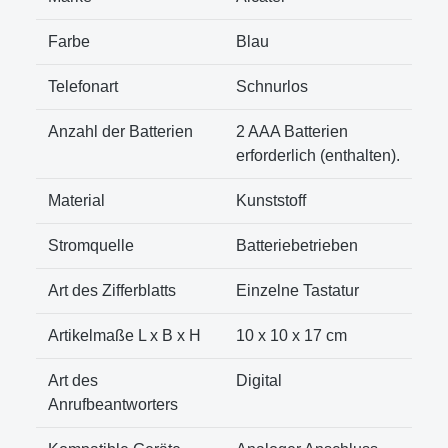
Farbe
Blau
Telefonart
Schnurlos
Anzahl der Batterien
2 AAA Batterien
erforderlich (enthalten).
Material
Kunststoff
Stromquelle
Batteriebetrieben
Art des Zifferblatts
Einzelne Tastatur
Artikelmaße L x B x H
10 x 10 x 17 cm
Art des
Digital
Anrufbeantworters