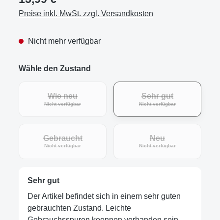
Preise inkl. MwSt. zzgl. Versandkosten
Nicht mehr verfügbar
Wähle den Zustand
Wie neu
Sehr gut
(Diese Option ist zurzeit nicht verfügbar.)
(Diese Option ist zur
Nicht verfügbar
Nicht verfügbar
Gebraucht
Neu
(Diese Option ist zurzeit nicht verfügbar.)
(Diese Option ist zur
Nicht verfügbar
Nicht verfügbar
Sehr gut
Der Artikel befindet sich in einem sehr guten
gebrauchten Zustand. Leichte
Gebrauchsspuren koennen vorhanden sein,