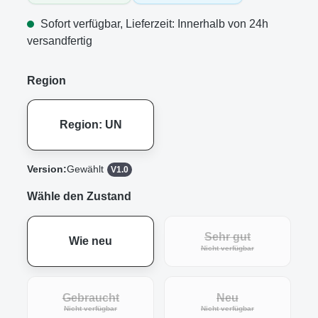
Sofort verfügbar, Lieferzeit: Innerhalb von 24h
versandfertig
Region
Region: UN
Version:
Gewählt
V1.0
Wähle den Zustand
Sehr gut
Wie neu
(Diese Option ist zur
Nicht verfügbar
Gebraucht
Neu
(Diese Option ist zurzeit nicht verfügbar.)
(Diese Option ist zur
Nicht verfügbar
Nicht verfügbar