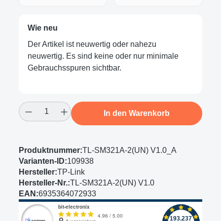
Wie neu
Der Artikel ist neuwertig oder nahezu
neuwertig. Es sind keine oder nur minimale
Gebrauchsspuren sichtbar.
Produkt Anzahl: Gib den gewünschten Wert
In den Warenkorb
Produktnummer:
TL-SM321A-2(UN) V1.0_A
Varianten-ID:
109938
Hersteller:
TP-Link
Hersteller-Nr.:
TL-SM321A-2(UN) V1.0
EAN:
6935364072933