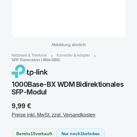
Abbildung ähnlich
Netzwerk & Telefonie
Konverter & Adapter
SFP Transceiver / Mini-GBIC
1000Base-BX WDM Bidirektionales
SFP-Modul
9,99 €
Preise inkl. MwSt. zzgl. Versandkosten
Bereits
15
verkauft
Nur noch
1
lieferbar.