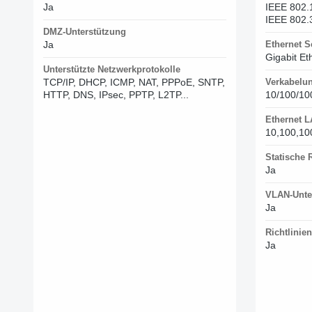
Ja
IEEE 802.
IEEE 802.
DMZ-Unterstützung
Ja
Ethernet S
Gigabit Et
Unterstützte Netzwerkprotokolle
TCP/IP, DHCP, ICMP, NAT, PPPoE, SNTP,
Verkabelu
HTTP, DNS, IPsec, PPTP, L2TP...
10/100/10
Ethernet L
10,100,10
Statische 
Ja
VLAN-Unte
Ja
Richtlinie
Ja