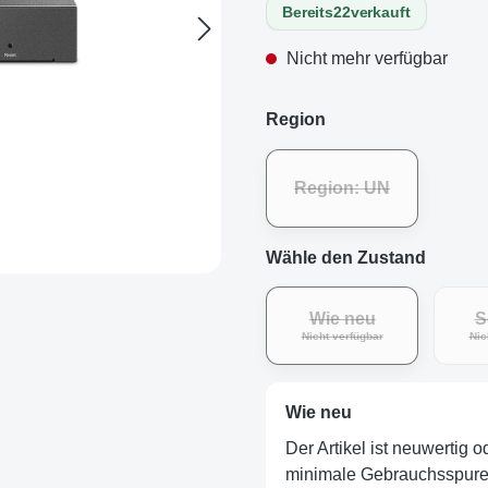
Bereits
22
verkauft
Nicht mehr verfügbar
Region
Region: UN
Wähle den Zustand
Wie neu
S
(Diese Option ist zurz
Nicht verfügbar
Nic
Wie neu
Der Artikel ist neuwertig 
minimale Gebrauchsspuren