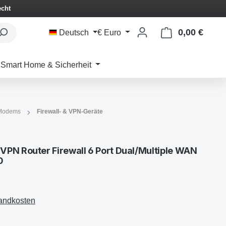
echt
0,00 €
Waren
Deutsch
€
Euro
Smart Home & Sicherheit
 Modems
Firewall- & VPN-Geräte
PN Router Firewall 6 Port Dual/Multiple WAN
0
sandkosten