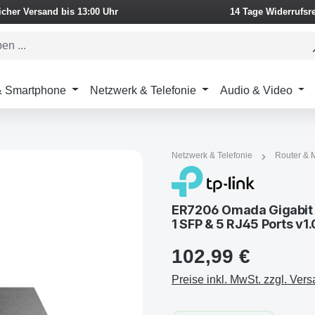
icher Versand bis 13:00 Uhr
14 Tage Widerrufsr
 & Smartphone
Netzwerk & Telefonie
Audio & Video
Netzwerk & Telefonie
Router &
ER7206 Omada Gigabit V
1 SFP & 5 RJ45 Ports v1.
102,99 €
Preise inkl. MwSt. zzgl. Ver