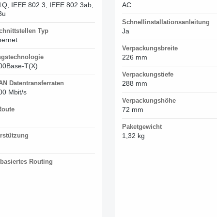
1Q, IEEE 802.3, IEEE 802.3ab,
AC
3u
Schnellinstallationsanleitung
chnittstellen Typ
Ja
hernet
Verpackungsbreite
ngstechnologie
226 mm
00Base-T(X)
Verpackungstiefe
AN Datentransferraten
288 mm
00 Mbit/s
Verpackungshöhe
Route
72 mm
Paketgewicht
rstützung
1,32 kg
nbasiertes Routing