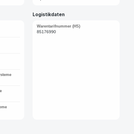
Logistikdaten
Warentarifnummer (HS)
85176990
ysteme
e
teme