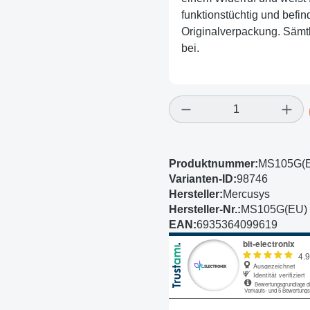
funktionstüchtig und befind
Originalverpackung. Sämtl
bei.
Produkt Anzahl: Gi
Produktnummer:
MS105G(E
Varianten-ID:
98746
Hersteller:
Mercusys
Hersteller-Nr.:
MS105G(EU) 
EAN:
6935364099619