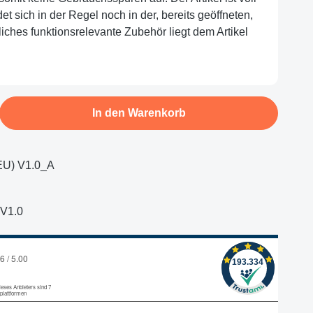
et sich in der Regel noch in der, bereits geöffneten,
iches funktionsrelevante Zubehör liegt dem Artikel
b den gewünschten Wert ein oder benutze d
In den Warenkorb
U) V1.0_A
V1.0