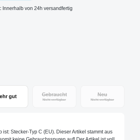
t: Innerhalb von 24h versandfertig
Gebraucht
Neu
ehr gut
(Diese Option ist zurzeit nicht verfügbar.)
(Diese Option ist zu
Nicht verfügbar
Nicht verfügbar
p ist: Stecker-Typ C (EU). Dieser Artikel stammt aus
omit keine Gebrauchsspuren auf! Der Artikel ist voll