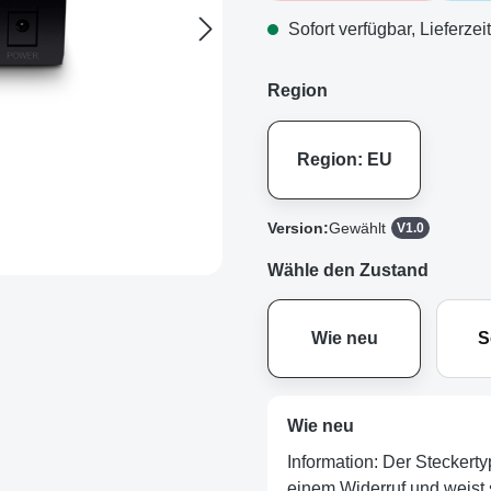
Sofort verfügbar, Lieferzei
Region
Region: EU
Version:
Gewählt
V1.0
Wähle den Zustand
Wie neu
S
Wie neu
Information: Der Steckerty
einem Widerruf und weist s