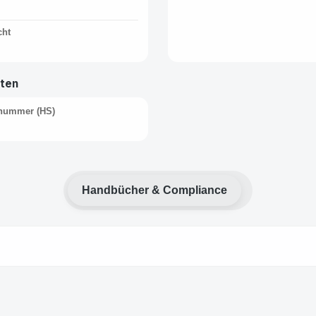
cht
aten
fnummer (HS)
Handbücher & Compliance