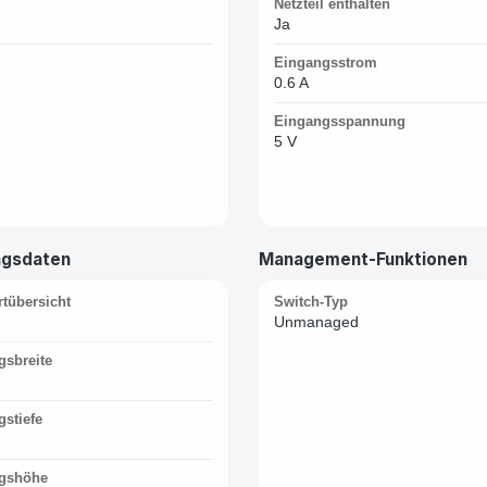
Netzteil enthalten
Ja
Eingangsstrom
0.6 A
Eingangsspannung
5 V
ngsdaten
Management-Funktionen
rtübersicht
Switch-Typ
Unmanaged
gsbreite
stiefe
gshöhe