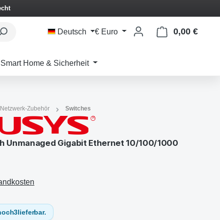
echt
0,00 €
Waren
Deutsch
€
Euro
Smart Home & Sicherheit
 Netzwerk-Zubehör
Switches
h Unmanaged Gigabit Ethernet 10/100/1000
sandkosten
noch
3
lieferbar.