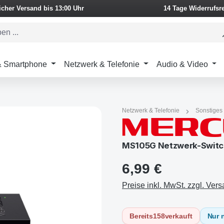
icher Versand bis 13:00 Uhr
14 Tage Widerrufsr
 & Smartphone
Netzwerk & Telefonie
Audio & Video
Netzwerk & Telefonie
Sonstiges
MS105G Netzwerk-Switc
6,99 €
Preise inkl. MwSt. zzgl. Ver
Bereits
158
verkauft
Nur 